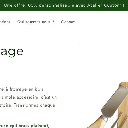
Une offre 100% personnalisable avec Atelier Custom !
ations
Qui sommes nous ?
Contact
Passer aux
mage
informations
produits
che à fromage en bois
 simple accessoire, c’est un
stoire. Transformez chaque
ture qui vous plaisent,