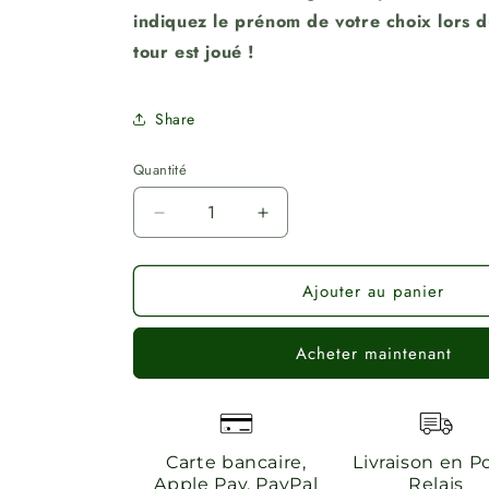
indiquez le prénom de votre choix lors 
tour est joué !
Share
Quantité
Quantité
Réduire
Augmenter
la
la
quantité
quantité
Ajouter au panier
de
de
Planche
Planche
à
à
Acheter maintenant
fromage
fromage
Carte bancaire,
Livraison en P
Apple Pay, PayPal
Relais