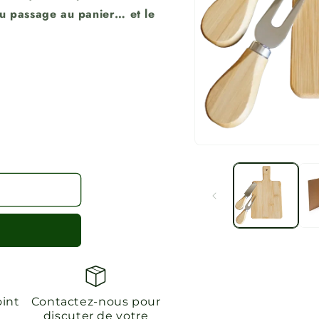
du passage au panier… et le
Ouvrir
le
média
1
dans
une
fenêtre
modale
oint
Contactez-nous pour
discuter de votre